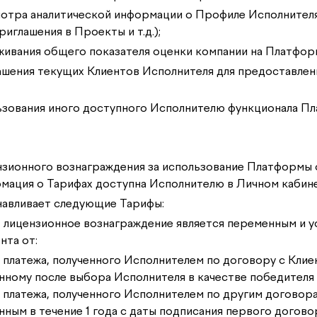
смотра аналитической информации о Профиле Исполните
иглашения в Проекты и т.д.);
леживания общего показателя оценки компании на Платфор
глашения текущих Клиентов Исполнителя для предоставлен
ользования иного доступного Исполнителю функционала П
ензионного вознаграждения за использование Платформы
мация о Тарифах доступна Исполнителю в Личном кабине
анавливает следующие Тарифы:
 лицензионное вознаграждение является переменным и у
нта от:
 платежа, полученного Исполнителем по договору с Клие
нному после выбора Исполнителя в качестве победителя 
 платежа, полученного Исполнителем по другим договора
нным в течение 1 года с даты подписания первого догово