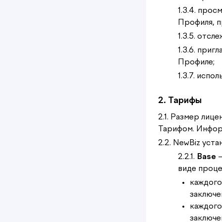
1.3.4. про
Профиля, пр
1.3.5. отс
1.3.6. при
Профиле;
1.3.7. исп
2. Тарифы
2.1. Размер лиц
Тарифом. Инфор
2.2. NewBiz уст
2.2.1.
Base
–
виде проце
каждого
заключе
каждого
заключе