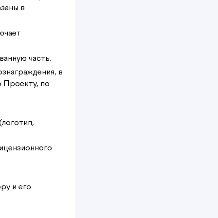
азаны в
ючает
ванную часть.
ознаграждения, в
о Проекту, по
(логотип,
лицензионного
ру и его