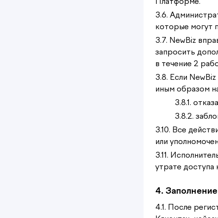
Платформе.
3.6. Администра
которые могут 
3.7. NewBiz впр
запросить допол
в течение 2 раб
3.8. Если NewBi
иным образом на
3.8.1. отка
3.8.2. заб
3.10. Все дейст
или уполномочен
3.11. Исполните
утрате доступа 
4. Заполнение
4.1. После реги