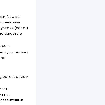
мых NewBiz:
т, описание
дустрии (сферы
должность в
ароль.
приходит письмо
тся
 достоверную и
овать
теля.
ставителя на