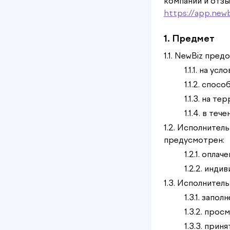
компании и отзы
https://app.newb
1. Предмет
1.1. NewBiz пре
1.1.1. на у
1.1.2. спо
1.1.3. на т
1.1.4. в те
1.2. Исполнител
предусмотрен:
1.2.1. опла
1.2.2. инд
1.3. Исполнител
1.3.1. запо
1.3.2. про
1.3.3. при