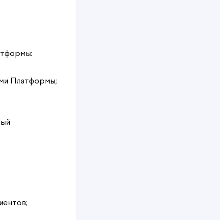
атформы:
ями Платформы;
рый
иентов;