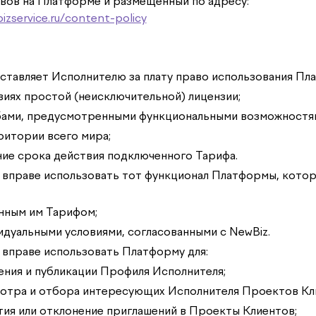
вов на Платформе и размещенный по адресу:
izservice.ru/content-policy
доставляет Исполнителю за плату право использования Пл
словиях простой (неисключительной) лицензии;
собами, предусмотренными функциональными возможност
ерритории всего мира;
чение срока действия подключенного Тарифа.
ь вправе использовать тот функционал Платформы, кото
ченным им Тарифом;
ивидуальными условиями, согласованными с NewBiz.
ь вправе использовать Платформу для:
лнения и публикации Профиля Исполнителя;
смотра и отбора интересующих Исполнителя Проектов Кл
нятия или отклонение приглашений в Проекты Клиентов;