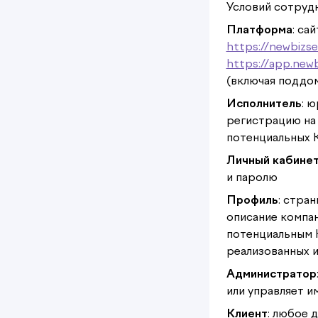
Условий сотруд
Платформа
: са
https://newbizser
https://app.newb
(включая поддо
Исполнитель
: 
регистрацию на
потенциальных 
Личный кабине
и паролю
Профиль
: стра
описание компан
потенциальным 
реализованных и
Администратор
или управляет и
Клиент
: любое 