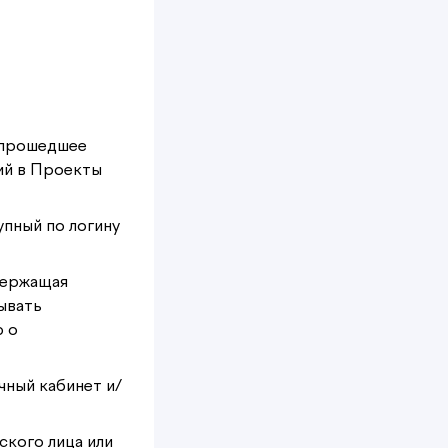
 прошедшее
ий в Проекты
упный по логину
держащая
ывать
 о
чный кабинет и/
ского лица или