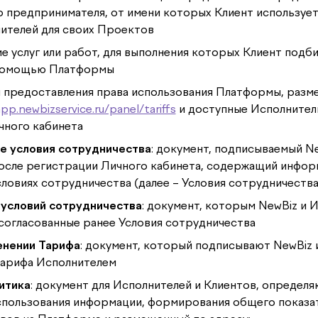
о предпринимателя, от имени которых Клиент используе
ителей для своих Проектов
ие услуг или работ, для выполнения которых Клиент подб
 помощью Платформы
ия предоставления права использования Платформы, раз
pp.newbizservice.ru/panel/tariffs
и доступные Исполнител
чного кабинета
 условия сотрудничества
: документ, подписываемый Ne
осле регистрации Личного кабинета, содержащий инфор
словиях сотрудничества (далее – Условия сотрудничества
условий сотрудничества
: документ, которым NewBiz и 
согласованные ранее Условия сотрудничества
енении Тарифа
: документ, который подписывают NewBiz 
Тарифа Исполнителем
итика
: документ для Исполнителей и Клиентов, определ
спользования информации, формирования общего показа