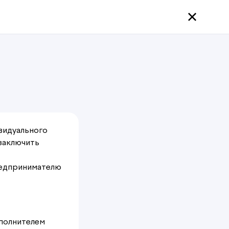
видуального
заключить
редпринимателю
сполнителем