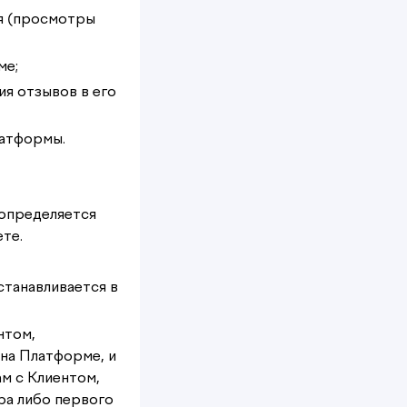
ля (просмотры
ме;
ия отзывов в его
латформы.
 определяется
те.
станавливается в
нтом,
на Платформе, и
м с Клиентом,
ра либо первого