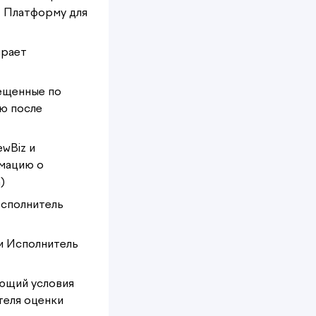
т Платформу для
ирает
мещенные по
ю после
wBiz и
мацию о
)
Исполнитель
и Исполнитель
яющий условия
теля оценки