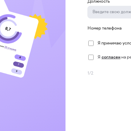
Должность
Номер телефона
Я принимаю усл
Я
согласен
на р
1/2