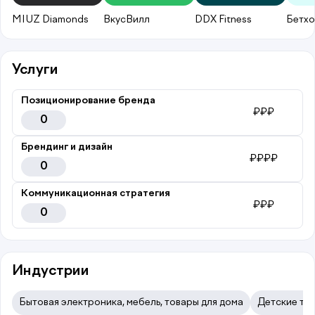
MIUZ Diamonds
ВкусВилл
DDX Fitness
Бетхо
Услуги
Позиционирование бренда
₽₽₽
0
Брендинг и дизайн
₽₽₽₽
0
Коммуникационная стратегия
₽₽₽
0
Индустрии
Бытовая электроника, мебель, товары для дома
Детские тов