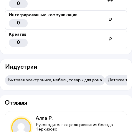
₽₽
0
Интегрированные коммуникации
₽
0
Креатив
₽
0
Индустрии
Бытовая электроника, мебель, товары для дома
Детские тов
Отзывы
Алла Р.
Руководитель отдела развития бренда
Черкизово