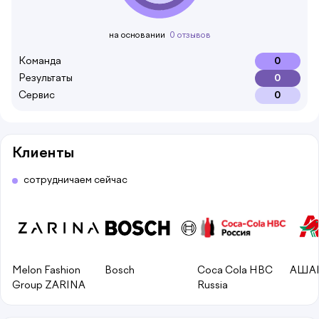
на основании
0 отзывов
Команда
0
Результаты
0
Сервис
0
Клиенты
сотрудничаем сейчас
Melon Fashion
Bosch
Coca Cola HBC
АША
Group ZARINA
Russia