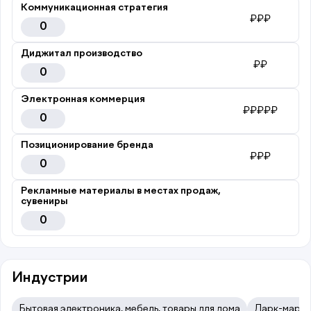
Коммуникационная стратегия
₽₽₽
0
Диджитал производство
₽₽
0
Электронная коммерция
₽₽₽₽₽
0
Позиционирование бренда
₽₽₽
0
Рекламные материалы в местах продаж,
сувениры
0
Индустрии
Бытовая электроника, мебель, товары для дома
Дарк-маркет