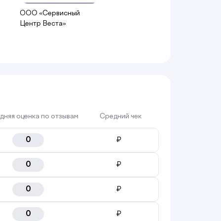
ООО «Сервисный
Центр Веста»
дняя оценка по отзывам
Средний чек
0
₽
0
₽
0
₽
0
₽