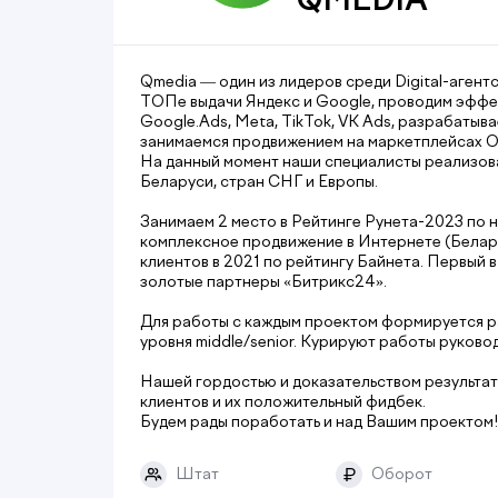
QMEDIA
Qmedia — один из лидеров среди Digital-агент
ТОПе выдачи Яндекс и Google, проводим эффе
Google.Ads, Meta, TikTok, VK Ads, разрабаты
занимаемся продвижением на маркетплейсах Oz
На данный момент наши специалисты реализова
Беларуси, стран СНГ и Европы.
Занимаем 2 место в Рейтинге Рунета-2023 по н
комплексное продвижение в Интернете (Беларус
клиентов в 2021 по рейтингу Байнета. Первы
золотые партнеры «Битрикс24».
Для работы с каждым проектом формируется р
уровня middle/senior. Курируют работы руководи
Нашей гордостью и доказательством результа
клиентов и их положительный фидбек.
Будем рады поработать и над Вашим проектом!
Штат
Оборот
₽