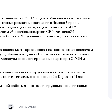
ств Беларуси, с 2007 года мы обеспечиваем позиции в
ктивные рекламные кампании в Яндекс.Директ,
ваем продающие сайты, ведём проекты по SMM,
on и Wildberries, внедряем CRM Битрикс24.
ли более 2910 успешных проектов для клиентов из
аправлениям: таргетированная, контекстная реклама и
ь). Являемся лучшим Digital-агентством по отзывам
й в Беларуси сертифицированные партнеры OZON и
абочая группа в которую включаются специалисты
тели и Тим лиды с экспертизой в Digital от 11 лет.
тивной работы являются лидирующие позиции наших
Портфолио